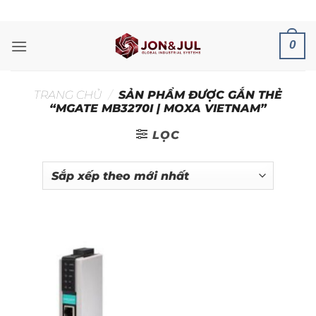
Bỏ
ADD ANYTHING HERE OR JUST REMOVE IT...
qua
nội
0
dung
TRANG CHỦ
/
SẢN PHẨM ĐƯỢC GẮN THẺ
“MGATE MB3270I | MOXA VIETNAM”
LỌC