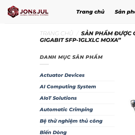
Bỏ
qua
Trang chủ
Sản p
nội
dung
TRANG CHỦ
/
SẢN PHẨM ĐƯỢC G
GIGABIT SFP-1GLXLC MOXA”
DANH MỤC SẢN PHẨM
Actuator Devices
AI Computing System
AIoT Solutions
Automatic Crimping
Bệ thử nghiệm thủ công
Biến Dòng