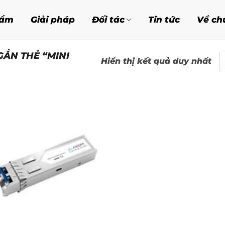
hẩm
Giải pháp
Đối tác
Tin tức
Về ch
ẮN THẺ “MINI
Hiển thị kết quả duy nhất