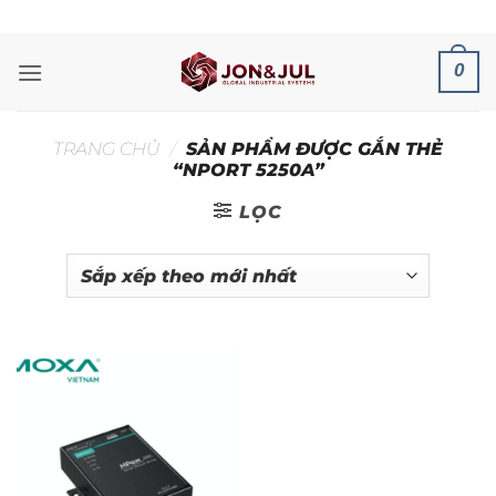
Bỏ
ADD ANYTHING HERE OR JUST REMOVE IT...
qua
nội
0
dung
TRANG CHỦ
/
SẢN PHẨM ĐƯỢC GẮN THẺ
“NPORT 5250A”
LỌC