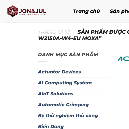
Bỏ
qua
Trang chủ
Sản p
nội
dung
TRANG CHỦ
/
SẢN PHẨM ĐƯỢC 
W2150A-W4-EU MOXA”
DANH MỤC SẢN PHẨM
Actuator Devices
AI Computing System
AIoT Solutions
Automatic Crimping
Bệ thử nghiệm thủ công
Biến Dòng