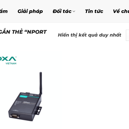
hẩm
Giải pháp
Đối tác
Tin tức
Về ch
GẮN THẺ “NPORT
Hiển thị kết quả duy nhất