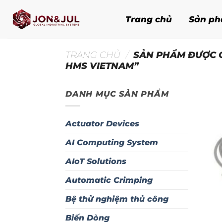
Bỏ
qua
Trang chủ
Sản p
nội
dung
TRANG CHỦ
/
SẢN PHẨM ĐƯỢC G
HMS VIETNAM”
DANH MỤC SẢN PHẨM
Actuator Devices
AI Computing System
AIoT Solutions
Automatic Crimping
Bệ thử nghiệm thủ công
Biến Dòng