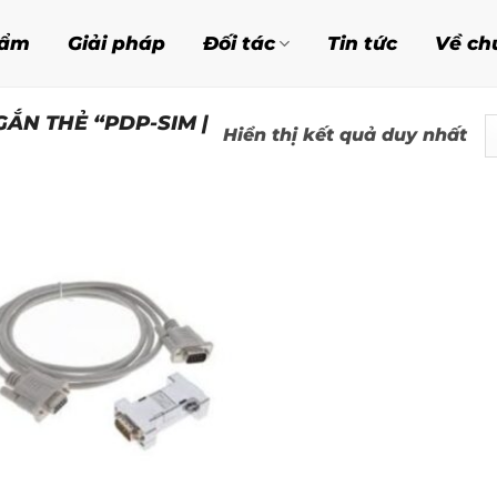
hẩm
Giải pháp
Đối tác
Tin tức
Về ch
ẮN THẺ “PDP-SIM |
Hiển thị kết quả duy nhất