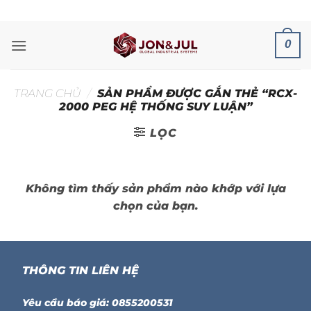
Bỏ
ADD ANYTHING HERE OR JUST REMOVE IT...
qua
nội
0
dung
TRANG CHỦ
/
SẢN PHẨM ĐƯỢC GẮN THẺ “RCX-
2000 PEG HỆ THỐNG SUY LUẬN”
LỌC
Không tìm thấy sản phẩm nào khớp với lựa
chọn của bạn.
THÔNG TIN LIÊN HỆ
Yêu cầu báo giá: 0855200531