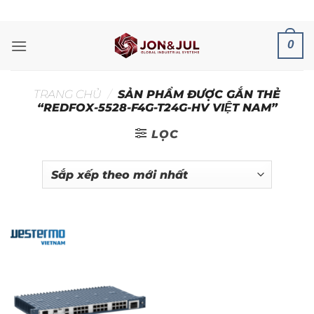
Bỏ
ADD ANYTHING HERE OR JUST REMOVE IT...
qua
nội
0
dung
TRANG CHỦ
/
SẢN PHẨM ĐƯỢC GẮN THẺ
“REDFOX-5528-F4G-T24G-HV VIỆT NAM”
LỌC