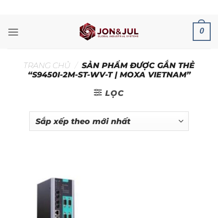
Bỏ
ADD ANYTHING HERE OR JUST REMOVE IT...
qua
nội
0
dung
TRANG CHỦ
/
SẢN PHẨM ĐƯỢC GẮN THẺ
“S9450I-2M-ST-WV-T | MOXA VIETNAM”
LỌC