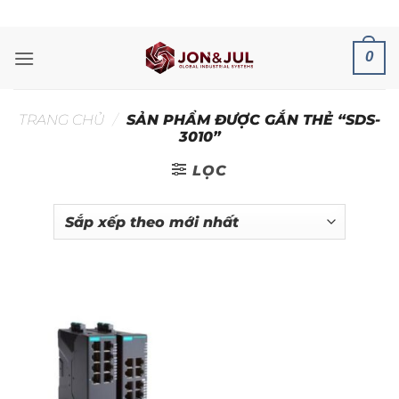
Bỏ
ADD ANYTHING HERE OR JUST REMOVE IT...
qua
nội
0
dung
TRANG CHỦ
/
SẢN PHẨM ĐƯỢC GẮN THẺ “SDS-
3010”
LỌC