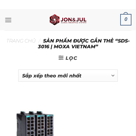
Bỏ
ADD ANYTHING HERE OR JUST REMOVE IT...
qua
nội
0
dung
TRANG CHỦ
/
SẢN PHẨM ĐƯỢC GẮN THẺ “SDS-
3016 | MOXA VIETNAM”
LỌC