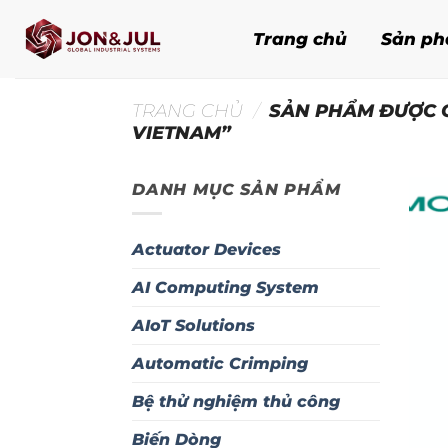
Bỏ
qua
Trang chủ
Sản p
nội
dung
TRANG CHỦ
/
SẢN PHẨM ĐƯỢC G
VIETNAM”
DANH MỤC SẢN PHẨM
Actuator Devices
AI Computing System
AIoT Solutions
Automatic Crimping
Bệ thử nghiệm thủ công
Biến Dòng