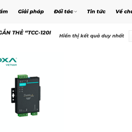
hẩm
Giải pháp
Đối tác
Tin tức
Về ch
ẮN THẺ “TCC-120I
Hiển thị kết quả duy nhất