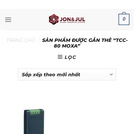
Bỏ
ADD ANYTHING HERE OR JUST REMOVE IT...
qua
nội
0
dung
TRANG CHỦ
/
SẢN PHẨM ĐƯỢC GẮN THẺ “TCC-
80 MOXA”
LỌC