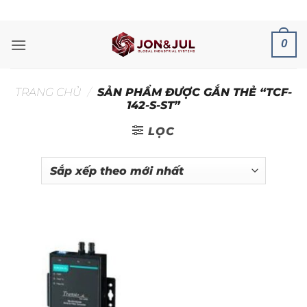
Bỏ
ADD ANYTHING HERE OR JUST REMOVE IT...
qua
nội
0
dung
TRANG CHỦ
/
SẢN PHẨM ĐƯỢC GẮN THẺ “TCF-
142-S-ST”
LỌC