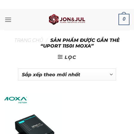
Bỏ
ADD ANYTHING HERE OR JUST REMOVE IT...
qua
nội
0
dung
TRANG CHỦ
/
SẢN PHẨM ĐƯỢC GẮN THẺ
“UPORT 1150I MOXA”
LỌC