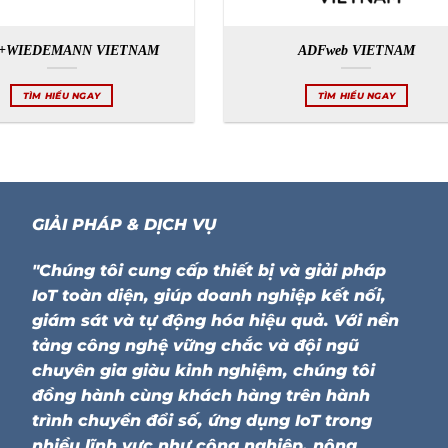
+WIEDEMANN VIETNAM
ADFweb VIETNAM
TÌM HIỂU NGAY
TÌM HIỂU NGAY
GIẢI PHÁP & DỊCH VỤ
"Chúng tôi cung cấp thiết bị và giải pháp
IoT toàn diện, giúp doanh nghiệp kết nối,
giám sát và tự động hóa hiệu quả. Với nền
tảng công nghệ vững chắc và đội ngũ
chuyên gia giàu kinh nghiệm, chúng tôi
đồng hành cùng khách hàng trên hành
trình chuyển đổi số, ứng dụng IoT trong
nhiều lĩnh vực như công nghiệp, nông