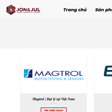
Bỏ
qua
Trang chủ
Sản p
nội
dung
Magtrol | Đại lý tại Việt Nam
TÌM HIỂU NGAY