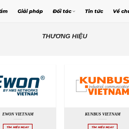
hẩm
Giải pháp
Đối tác
Tin tức
Về ch
THƯƠNG HIỆU
EWON VIETNAM
KUNBUS VIETNAM
TÌM HIỂU NGAY
TÌM HIỂU NGAY