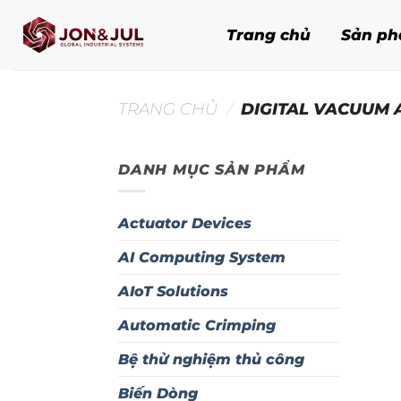
Bỏ
qua
Trang chủ
Sản p
nội
dung
TRANG CHỦ
/
DIGITAL VACUUM 
DANH MỤC SẢN PHẨM
Actuator Devices
AI Computing System
AIoT Solutions
Automatic Crimping
Bệ thử nghiệm thủ công
Biến Dòng