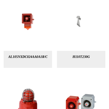
AL105NXDC024AA0A1R/C
H110T230G