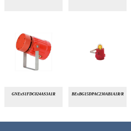
GNExS1FDC024AS3A1R
BExBG15DPAC230AB1A1R/R