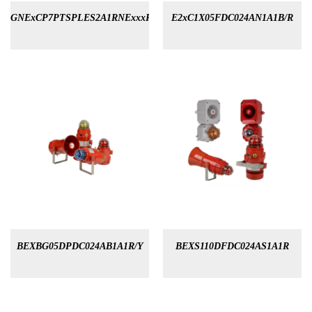
GNExCP7PTSPLES2A1RNExxxR
E2xC1X05FDC024AN1A1B/R
BEXBG05DPDC024AB1A1R/Y
BEXS110DFDC024AS1A1R