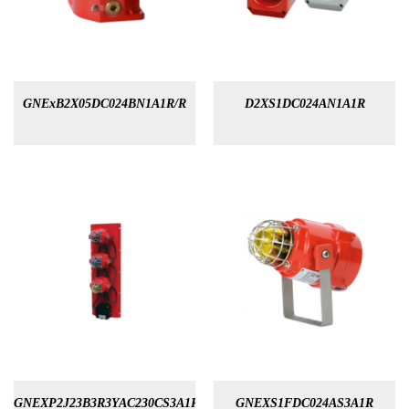
GNExB2X05DC024BN1A1R/R
D2XS1DC024AN1A1R
GNEXP2J23B3R3YAC230CS3A1R
GNEXS1FDC024AS3A1R