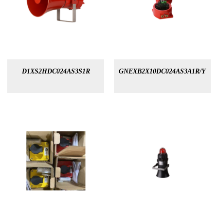
D1XS2HDC024AS3S1R
GNEXB2X10DC024AS3A1R/Y