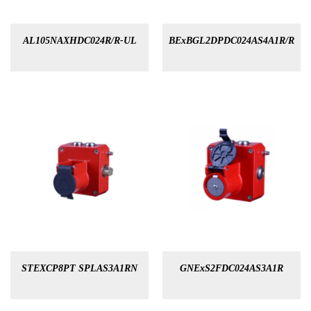
AL105NAXHDC024R/R-UL
BExBGL2DPDC024AS4A1R/R
STEXCP8PT SPLAS3A1RN
GNExS2FDC024AS3A1R