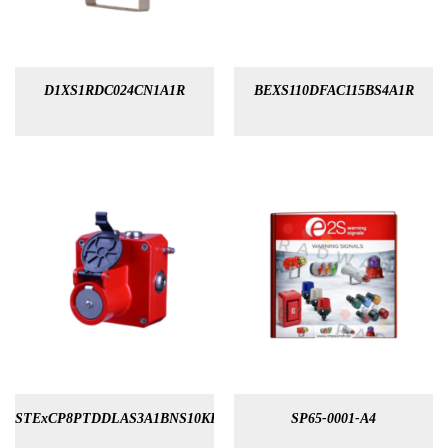
D1XS1RDC024CN1A1R
BEXS110DFAC115BS4A1R
STExCP8PTDDLAS3A1BNS10KR
SP65-0001-A4