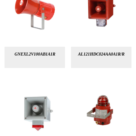
GNEXL2V100AB1A1R
AL121HDC024AA0A1R/R