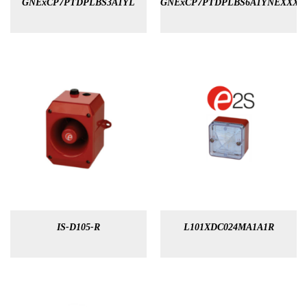
GNExCP7PTDPLBS3A1YL
GNExCP7PTDPLBS6A1YNEXXXR
IS-D105-R
L101XDC024MA1A1R