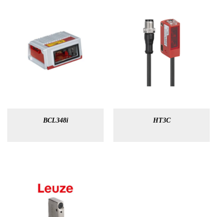
BCL348i
HT3C