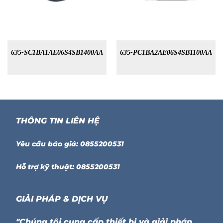
635-SC1BA1AE06S4SB1400AA
635-PC1BA2AE06S4SB1100AA
THÔNG TIN LIÊN HỆ
Yêu cầu báo giá: 0855200531
Hỗ trợ kỹ thuật: 0855200531
GIẢI PHÁP & DỊCH VỤ
"Chúng tôi cung cấp thiết bị và giải pháp