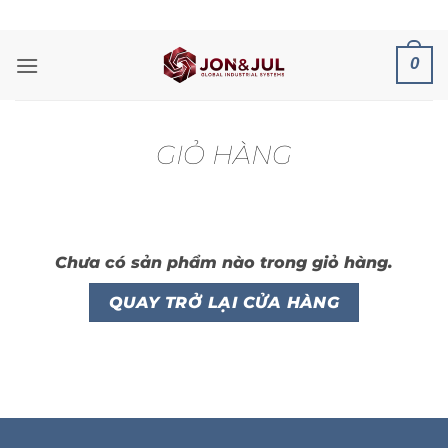
Bỏ
ADD ANYTHING HERE OR JUST REMOVE IT...
qua
nội
0
dung
GIỎ HÀNG
Chưa có sản phẩm nào trong giỏ hàng.
QUAY TRỞ LẠI CỬA HÀNG