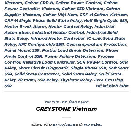
Vietnam
,
Gefran GRP-H
,
Gefran Power Control
,
Gefran
Power Controller Vietnam
,
Gefran SSR Vietnam
,
Gefran
Supplier Vietnam
,
Gefran Việt Nam
,
GRP-H Gefran Vietnam
,
GRP-H Single Phase Solid State Relay
,
Half Single Cycle SSR
,
Heater Break Alarm
,
Heater Control Relay
,
Industrial
Automation
,
Industrial Heater Control
,
Industrial Solid
State Relay
,
Infrared Heater Controller
,
IO-Link Solid State
Relay
,
NFC Configurable SSR
,
Overtemperature Protection
,
Panel Mount SSR
,
Partial Load Break Detection
,
Phase
Angle Control SSR
,
Power Failure Detection
,
Process
Control
,
Resistive Load Controller
,
SCR Power Control
,
SCR
Relay
,
Short Circuit Diagnostic
,
Single Phase SSR
,
Soft Start
SSR
,
Solid State Contactor
,
Solid State Relay
,
Solid State
Relay Vietnam
,
SSR Relay
,
Thyristor Relay
,
Zero Crossing
SSR
Để lại bình luận
TIN TỨC IOT
,
ỨNG DỤNG
GREYSTONE Vietnam
ĐĂNG VÀO
07/07/2026
BỞI
MR HƯNG