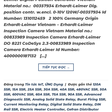
Material no.: 00357934 Erhardt-Leimer Dig.
position contr. w.encl. 0-10V 120W/-00357934 Id
Number: 1310112459 2 100% Germany Origin
Erhardt-Leimer Vietnam – Erhardt-Leimer
Inspection Camera Vietnam Material no.:
00833989 Inspection Camera Erhardt-Leimer
DO 8221 CoDeSys 2.3-00833989 Inspection
Camera Erhardt-Leimer Id Number:
4000000187132 […]
TIẾP TỤC ĐỌC
→
Đăng trong
Tin tức IoT
,
ỨNG Dụng
|
Được gắn thẻ
120A
SSR
,
15A SSR
,
25A SSR
,
30A SSR
,
40A SSR
,
480VAC SSR
,
50A
SSR
,
600VAC SSR
,
60A SSR
,
75A SSR
,
90A SSR
,
Advanced
Diagnostic SSR
,
Analog Solid State Relay
,
Burst Firing SSR
,
Current Monitoring Relay
,
Digital Solid State Relay
,
DIN
Rail SSR
,
Electric Heater Controller
,
Gefran Distributor