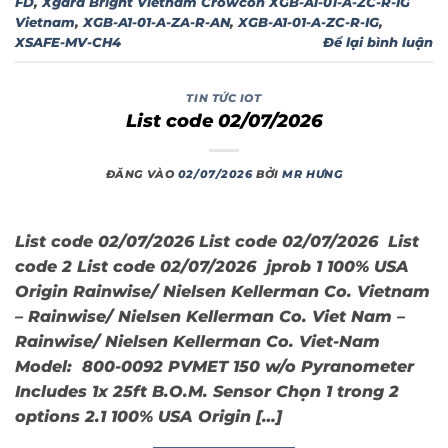
FD
,
Xgard Bright Vietnam Crowcon XGB-A1-01-A-ZC-R-IG
Vietnam
,
XGB-A1-01-A-ZA-R-AN
,
XGB-A1-01-A-ZC-R-IG
,
XSAFE-MV-CH4
Để lại bình luận
TIN TỨC IOT
List code 02/07/2026
ĐĂNG VÀO
02/07/2026
BỞI
MR HƯNG
List code 02/07/2026 List code 02/07/2026 List
code 2 List code 02/07/2026 jprob 1 100% USA
Origin Rainwise/ Nielsen Kellerman Co. Vietnam
– Rainwise/ Nielsen Kellerman Co. Viet Nam –
Rainwise/ Nielsen Kellerman Co. Viet-Nam
Model: 800-0092 PVMET 150 w/o Pyranometer
Includes 1x 25ft B.O.M. Sensor Chọn 1 trong 2
options 2.1 100% USA Origin […]