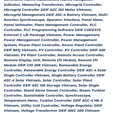
Indicator
,
Measuring Transformer
,
Microgrid Controller
,
Microgrid Controller DEIF AGC 150 Mains Vietnam
,
Microgrid Management DEIF ASC-4 Battery Vietnam
,
Multi-
function Synchroscope
,
Operator Interface
,
Panel Meter
,
Panel Voltmeter
,
Plant Management Controller
,
PLC
Controller
,
PLC Programming Software DEIF CODESYS
External C Lib Package Vietnam
,
Power Management
,
Power Management Controller
,
Power Management
System
,
Power Plant Controller
,
Power Plant Controller
DEIF BEQ Vietnam
,
PV Controller
,
PV Controller DEIF ASK
Vietnam
,
PV Plant Controller
,
Remote Access Controller
,
Remote Display Unit
,
Remote I/O Module
,
Remote I/O
Module DEIF CIO 208 Vietnam
,
Renewable Energy
Controller
,
Renewable Energy Controller DEIF ASC-4 Solar
Single Controller Vietnam
,
Single Battery Controller DEIF
ASC-4 Solar Vietnam
,
Solar Controller
,
Solar Plant
Controller DEIF ASC 150 Storage Vietnam
,
Solar Single
Controller
,
Stand Alone Genset Controller
,
Steam Turbine
Controller
,
Sustainable Controller
,
Synchroscope
,
Temperature Meter
,
Turbine Controller DEIF AGC-4 Mk II
Vietnam
,
Utility Grid Controller
,
Voltage Regulator DEIF
Vietnam
,
Voltage Transformer DEIF AWC 500 Vietnam