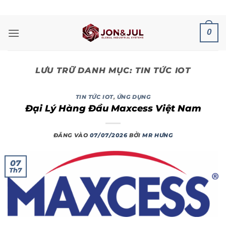
Bỏ
ADD ANYTHING HERE OR JUST REMOVE IT...
qua
nội
0
dung
LƯU TRỮ DANH MỤC:
TIN TỨC IOT
TIN TỨC IOT
,
ỨNG DỤNG
Đại Lý Hàng Đầu Maxcess Việt Nam
ĐĂNG VÀO
07/07/2026
BỞI
MR HƯNG
07
Th7