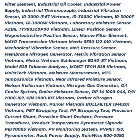
Filter Element
,
Industrial Oil Cooler
,
Industrial Power
Supply
,
Industrial Thermocouple
,
Industrial Vibration
Sensor
,
IR-3000-iP67 Vietnam
,
IR-3000C Vietnam
,
IR-3000F
Vietnam
,
IR-3000W Vietnam
,
Laboratory Moisture Sensor
AZBIL TY7803Z0P00 Vietnam
,
Linear Position Sensor
,
Magnetostrictive Position Sensor
,
Marine Filter Element
,
MAYR Transmission Vietnam Metrix 5550-122-010 Vietnam
,
Mechanical Vibration Sensor
,
Melt Pressure Sensor
,
Membrane Nitrogen Generator
,
Metrix Vibration Sensor
Vietnam
,
Metrix Vietnam Schleuniger B240_ST Vietnam
,
Model 828 Tobacco Analyzer
,
MOIST TECH 828 Vietnam
,
MoistTech Vietnam
,
Moisture Measurement
,
MTS
Temposonics Vietnam
,
Near Infrared Moisture Sensor
,
Nielsen Kellerman Vietnam
,
Nitrogen Gas Generator
,
Oil
Cooler System
,
Online Moisture Sensor
,
OP-14 1000-044
,
P/N
2000-107
,
P/N 2000-107 Vietnam
,
Parker Nitrogen
Generator Vietnam
,
Parker Vietnam BOLLFILTER 1940201
Vietnam
,
PET Strapping Tool
,
PP Strapping Tool
,
Precision
Current Shunt
,
Precision Shunt Resistor
,
Pressure
Transducer
,
Product Temperature Pyrometer Signode
PID70085 Vietnam
,
PV Monitoring System
,
PVMET 150
,
Pyranometer
,
Rack Power Supply
,
RainWise 800-0092