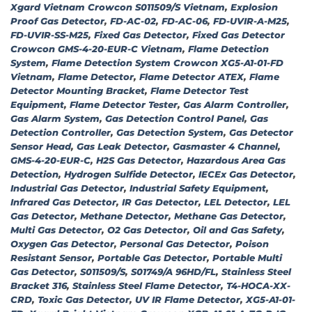
Xgard Vietnam Crowcon S011509/S Vietnam
,
Explosion
Proof Gas Detector
,
FD-AC-02
,
FD-AC-06
,
FD-UVIR-A-M25
,
FD-UVIR-SS-M25
,
Fixed Gas Detector
,
Fixed Gas Detector
Crowcon GMS-4-20-EUR-C Vietnam
,
Flame Detection
System
,
Flame Detection System Crowcon XG5-A1-01-FD
Vietnam
,
Flame Detector
,
Flame Detector ATEX
,
Flame
Detector Mounting Bracket
,
Flame Detector Test
Equipment
,
Flame Detector Tester
,
Gas Alarm Controller
,
Gas Alarm System
,
Gas Detection Control Panel
,
Gas
Detection Controller
,
Gas Detection System
,
Gas Detector
Sensor Head
,
Gas Leak Detector
,
Gasmaster 4 Channel
,
GMS-4-20-EUR-C
,
H2S Gas Detector
,
Hazardous Area Gas
Detection
,
Hydrogen Sulfide Detector
,
IECEx Gas Detector
,
Industrial Gas Detector
,
Industrial Safety Equipment
,
Infrared Gas Detector
,
IR Gas Detector
,
LEL Detector
,
LEL
Gas Detector
,
Methane Detector
,
Methane Gas Detector
,
Multi Gas Detector
,
O2 Gas Detector
,
Oil and Gas Safety
,
Oxygen Gas Detector
,
Personal Gas Detector
,
Poison
Resistant Sensor
,
Portable Gas Detector
,
Portable Multi
Gas Detector
,
S011509/S
,
S01749/A 96HD/FL
,
Stainless Steel
Bracket 316
,
Stainless Steel Flame Detector
,
T4-HOCA-XX-
CRD
,
Toxic Gas Detector
,
UV IR Flame Detector
,
XG5-A1-01-