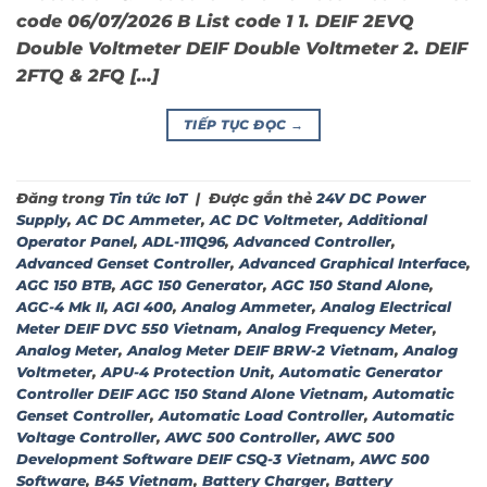
code 06/07/2026 B List code 1 1. DEIF 2EVQ
Double Voltmeter DEIF Double Voltmeter 2. DEIF
2FTQ & 2FQ […]
TIẾP TỤC ĐỌC
→
Đăng trong
Tin tức IoT
|
Được gắn thẻ
24V DC Power
Supply
,
AC DC Ammeter
,
AC DC Voltmeter
,
Additional
Operator Panel
,
ADL-111Q96
,
Advanced Controller
,
Advanced Genset Controller
,
Advanced Graphical Interface
,
AGC 150 BTB
,
AGC 150 Generator
,
AGC 150 Stand Alone
,
AGC-4 Mk II
,
AGI 400
,
Analog Ammeter
,
Analog Electrical
Meter DEIF DVC 550 Vietnam
,
Analog Frequency Meter
,
Analog Meter
,
Analog Meter DEIF BRW-2 Vietnam
,
Analog
Voltmeter
,
APU-4 Protection Unit
,
Automatic Generator
Controller DEIF AGC 150 Stand Alone Vietnam
,
Automatic
Genset Controller
,
Automatic Load Controller
,
Automatic
Voltage Controller
,
AWC 500 Controller
,
AWC 500
Development Software DEIF CSQ-3 Vietnam
,
AWC 500
Software
,
B45 Vietnam
,
Battery Charger
,
Battery