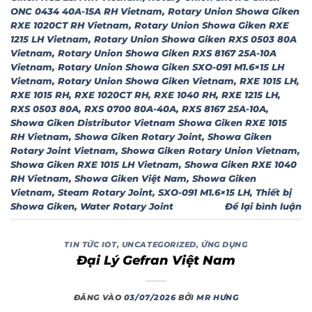
ONC 0434 40A-15A RH Vietnam
,
Rotary Union Showa Giken
RXE 1020CT RH Vietnam
,
Rotary Union Showa Giken RXE
1215 LH Vietnam
,
Rotary Union Showa Giken RXS 0503 80A
Vietnam
,
Rotary Union Showa Giken RXS 8167 25A-10A
Vietnam
,
Rotary Union Showa Giken SXO-091 M1.6×15 LH
Vietnam
,
Rotary Union Showa Giken Vietnam
,
RXE 1015 LH
,
RXE 1015 RH
,
RXE 1020CT RH
,
RXE 1040 RH
,
RXE 1215 LH
,
RXS 0503 80A
,
RXS 0700 80A-40A
,
RXS 8167 25A-10A
,
Showa Giken Distributor Vietnam Showa Giken RXE 1015
RH Vietnam
,
Showa Giken Rotary Joint
,
Showa Giken
Rotary Joint Vietnam
,
Showa Giken Rotary Union Vietnam
,
Showa Giken RXE 1015 LH Vietnam
,
Showa Giken RXE 1040
RH Vietnam
,
Showa Giken Việt Nam
,
Showa Giken
Vietnam
,
Steam Rotary Joint
,
SXO-091 M1.6×15 LH
,
Thiết bị
Showa Giken
,
Water Rotary Joint
Để lại bình luận
TIN TỨC IOT
,
UNCATEGORIZED
,
ỨNG DỤNG
Đại Lý Gefran Việt Nam
ĐĂNG VÀO
03/07/2026
BỞI
MR HƯNG