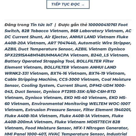
TIẾP TỤC ĐỌC
→
Đăng trong
Tin tức IoT
|
Được gắn thẻ
100000410761 Foot
Switch
,
828 Tobacco Vietnam
,
868 Laboratory Vietnam
,
AC
DC Current Shunt
,
Air Ejector
,
ANHUI LAND Vietnam Fluke
A40B-20A Vietnam
,
ART 7047440
,
Automatic Wire Stripper
,
AZBIL Duct Temperature Sensor
,
AZBIL Vietnam Dynisco
SPX2291SA48M14BUMMAACPA Vietnam
,
B240_LS Vietnam
,
Battery Operated Strapping Tool
,
BOLLFILTER Filter
Element Vietnam
,
BOLLFILTER Vietnam ANHUI LAND
WRNK2-331 Vietnam
,
BXT4-16 Vietnam
,
BXT4-19 Vietnam
,
Cable Stripping Machine
,
CCS-3000 Vietnam
,
Coal Moisture
Sensor
,
Cooling System
,
Current Shunt
,
DPM2-UDM 1000-
043
,
Duct Sensor
,
Dynisco PT291S-35K-5/60-C6H-RTD
Vietnam
,
Dynisco Vietnam
,
EKO MS-40 Vietnam
,
EKO MS-
60 Vietnam
,
Environmental Monitoring WELTEM WOC-100T
Vietnam
,
Extrusion Pressure Sensor
,
Filter Element 1940201
,
Fluke A40B-10A Vietnam
,
Fluke A40B-1A Vietnam
,
Fluke
A40B-200mA Vietnam
,
Fluke Vietnam MOISTTECH 828
Vietnam
,
Food Moisture Sensor
,
HFX-1 Nitrogen Generator
,
HMI Panel 1000-407
,
HVAC Temperature Sensor
,
Industrial