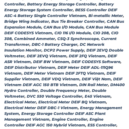
Controller
,
Battery Energy Storage Controller
,
Battery
Energy Storage System Controller
,
BESS Controller DEIF
ASC-4 Battery Single Controller Vietnam
,
Bi-metallic Meter
,
Bridge Wing Indicator
,
Bus Tie Breaker Controller
,
CAN Bus
Expansion Module
,
CAN Bus I/O Module
,
CAN Bus Module
DEIF CODESYS Vietnam
,
CIO 116 I/O Module
,
CIO 208
,
CIO
308
,
Combined Ammeter
,
CSQ-3 Synchroscope
,
Current
Transformer
,
DBC-1 Battery Charger
,
DC Network
Insulation Monitor
,
DCP2 Power Supply
,
DEIF 2EVQ Double
Voltmeter
,
DEIF 2EVQ Vietnam
,
DEIF 2FQ Vietnam
,
DEIF
ASR Vietnam
,
DEIF BW Vietnam
,
DEIF CODESYS Software
,
DEIF Distributor Vietnam
,
DEIF Meter DEIF ADL-111Q96
Vietnam
,
DEIF Meter Vietnam DEIF 2FTQ Vietnam
,
DEIF
Supplier Vietnam
,
DEIF VDQ Vietnam
,
DEIF Việt Nam
,
DEIF
Vietnam DEIF AGC 150 BTB Vietnam
,
DIN Rail Meter
,
DM400
Hydro Controller
,
Double Frequency Meter
,
Double
Voltmeter
,
DVC 550 Voltage Controller
,
E45 Vietnam
,
Electrical Meter
,
Electrical Meter DEIF BQ Vietnam
,
Electrical Meter DEIF DBC-1 Vietnam
,
Energy Management
System
,
Energy Storage Controller DEIF ASC Plant
Management Vietnam
,
Engine Controller
,
Engine
Controller DEIF AGC 150 Hybrid Vietnam
,
ESS Controller
,