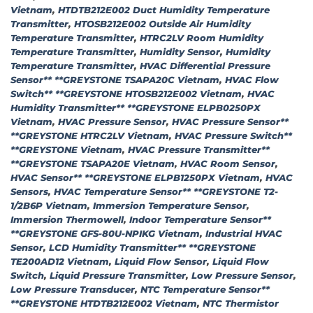
Vietnam
,
HTDTB212E002 Duct Humidity Temperature
Transmitter
,
HTOSB212E002 Outside Air Humidity
Temperature Transmitter
,
HTRC2LV Room Humidity
Temperature Transmitter
,
Humidity Sensor
,
Humidity
Temperature Transmitter
,
HVAC Differential Pressure
Sensor** **GREYSTONE TSAPA20C Vietnam
,
HVAC Flow
Switch** **GREYSTONE HTOSB212E002 Vietnam
,
HVAC
Humidity Transmitter** **GREYSTONE ELPB0250PX
Vietnam
,
HVAC Pressure Sensor
,
HVAC Pressure Sensor**
**GREYSTONE HTRC2LV Vietnam
,
HVAC Pressure Switch**
**GREYSTONE Vietnam
,
HVAC Pressure Transmitter**
**GREYSTONE TSAPA20E Vietnam
,
HVAC Room Sensor
,
HVAC Sensor** **GREYSTONE ELPB1250PX Vietnam
,
HVAC
Sensors
,
HVAC Temperature Sensor** **GREYSTONE T2-
1/2B6P Vietnam
,
Immersion Temperature Sensor
,
Immersion Thermowell
,
Indoor Temperature Sensor**
**GREYSTONE GFS-80U-NPIKG Vietnam
,
Industrial HVAC
Sensor
,
LCD Humidity Transmitter** **GREYSTONE
TE200AD12 Vietnam
,
Liquid Flow Sensor
,
Liquid Flow
Switch
,
Liquid Pressure Transmitter
,
Low Pressure Sensor
,
Low Pressure Transducer
,
NTC Temperature Sensor**
**GREYSTONE HTDTB212E002 Vietnam
,
NTC Thermistor