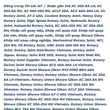
Đăng trong
Tin tức IoT
|
Được gắn thẻ
AC 20A 8A LH
,
AC
20A 8A RH
,
AC 50A-25A RH
,
ACLF 20A
,
ACZ 40A-20A LH
,
Air
Rotary Joint
,
AT-3 40A
,
Coolant Rotary Joint
,
Heavy Duty
Rotary Joint
,
High Speed Rotary Joint
,
Hydraulic Rotary
Joint
,
Industrial Rotary Joint
,
KC 40A-20A RH
,
KC 50A-25A
RH
,
Khớp nối quay dầu
,
Khớp nối quay hơi
,
Khớp nối quay
khí nén
,
Khớp nối quay nước
,
Khớp nối quay Showa Giken
,
Khớp nối xoay công nghiệp
,
Mechanical Rotary Joint
,
NCL
25A RH
,
Oil Rotary Joint
,
ONC 0434 40A-15A RH
,
Rotary
Joint
,
Rotary Joint Distributor Vietnam
,
Rotary Joint
Japan
,
Rotary Joint RXE 1015
,
Rotary Joint RXE 1040 RH
,
Rotary Joint Supplier Vietnam
,
Rotary Swivel Joint
,
Rotary
Swivel Joint Showa Giken ACZ 40A-20A LH Vietnam
,
Rotary Swivel Joint Showa Giken RXS 0700 80A-40A
Vietnam
,
Rotary Union
,
Rotary Union Showa Giken AC 20A
8A LH Vietnam
,
Rotary Union Showa Giken AC 20A 8A RH
Vietnam
,
Rotary Union Showa Giken AC 50A-25A RH
Vietnam
,
Rotary Union Showa Giken ACLF 20A Vietnam
,
Rotary Union Showa Giken AT-3 40A Vietnam
,
Rotary
Union Showa Giken KC 40A-20A RH Vietnam
,
Rotary Union
Showa Giken KC 50A-25A RH Vietnam
,
Rotary Union Showa
Giken NCL 25A RH Vietnam
,
Rotary Union Showa Giken