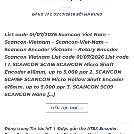
ĐĂNG VÀO
01/07/2026
BỞI
MR HƯNG
List code 01/07/2026 Scancon Viet Nam –
Scancon-Vietnam – Scancon-Viet-Nam –
Scancon Encoder Vietnam – Rotary Encoder
Scancon Vietnam List code 01/07/2026 List code
1 1. SCANCON SCA16 SCANCON Micro Shaft
Encoder ø16mm, up to 5,000 ppr 2. SCANCON
SCH16F SCANCON Micro Hollow Shaft Encoder
ø16mm, up to 5,000 ppr 3. SCANCON SC09
SCANCON Nano […]
TIẾP TỤC ĐỌC
→
Đăng trong
Tin tức IoT
|
Được gắn thẻ
ATEX Encoder
,