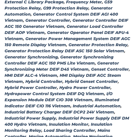
External C Library Package
,
Frequency Meter
,
G59
Protection Relay
,
G99 Protection Relay
,
Generator
Automation
,
Generator Control System DEIF AGI 400
Vietnam
,
Generator Controller
,
Generator Controller DEIF
AGC 150 Generator Vietnam
,
Generator Load Controller
DEIF AOP Vietnam
,
Generator Operator Panel DEIF APU-4
Vietnam
,
Generator Power Management System DEIF AGC
150 Remote Display Vietnam
,
Generator Protection Relay
,
Generator Protection Relay DEIF ASC 150 Solar Vietnam
,
Generator Synchronizing
,
Generator Synchronizing
Controller DEIF AGC 150 PMS Lite Vietnam
,
Generator
Synchronizing Meter DEIF D45 Vietnam
,
Genset Controller
,
HMI DEIF ALC-4 Vietnam
,
HMI Display DEIF AGC Steam
Vietnam
,
Hybrid Controller
,
Hybrid Genset Controller
,
Hybrid Power Controller
,
Hydro Power Controller
,
Hydropower Control System DEIF DQ Vietnam
,
I/O
Expansion Module DEIF CIO 308 Vietnam
,
Illuminated
Indicator DEIF CIO 116 Vietnam
,
Industrial Automation
,
Industrial Battery Charger DEIF DCP2 24V Vietnam
,
Industrial Power Supply
,
Industrial Power Supply DEIF DM
400 Hydro Vietnam
,
Insulation Monitor
,
Insulation
Monitoring Relay
,
Load Sharing Controller
,
Mains
Controller
,
Marine Automation
,
Marine Navigation