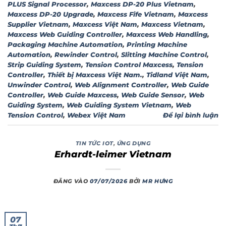
PLUS Signal Processor
,
Maxcess DP-20 Plus Vietnam
,
Maxcess DP-20 Upgrade
,
Maxcess Fife Vietnam
,
Maxcess
Supplier Vietnam
,
Maxcess Việt Nam
,
Maxcess Vietnam
,
Maxcess Web Guiding Controller
,
Maxcess Web Handling
,
Packaging Machine Automation
,
Printing Machine
Automation
,
Rewinder Control
,
Slitting Machine Control
,
Strip Guiding System
,
Tension Control Maxcess
,
Tension
Controller
,
Thiết bị Maxcess Việt Nam.
,
Tidland Việt Nam
,
Unwinder Control
,
Web Alignment Controller
,
Web Guide
Controller
,
Web Guide Maxcess
,
Web Guide Sensor
,
Web
Guiding System
,
Web Guiding System Vietnam
,
Web
Tension Control
,
Webex Việt Nam
Để lại bình luận
TIN TỨC IOT
,
ỨNG DỤNG
Erhardt-leimer Vietnam
ĐĂNG VÀO
07/07/2026
BỞI
MR HƯNG
07