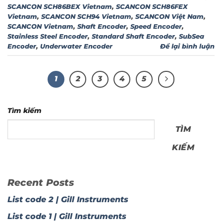
SCANCON SCH86BEX Vietnam
,
SCANCON SCH86FEX
Vietnam
,
SCANCON SCH94 Vietnam
,
SCANCON Việt Nam
,
SCANCON Vietnam
,
Shaft Encoder
,
Speed Encoder
,
Stainless Steel Encoder
,
Standard Shaft Encoder
,
SubSea
Encoder
,
Underwater Encoder
Để lại bình luận
1
2
3
4
5
Tìm kiếm
TÌM
KIẾM
Recent Posts
List code 2 | Gill Instruments
List code 1 | Gill Instruments