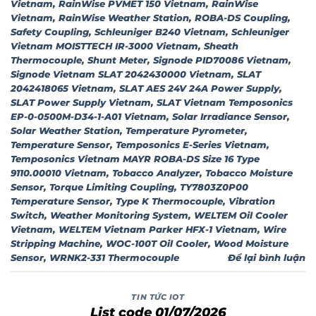
Vietnam
,
RainWise PVMET 150 Vietnam
,
RainWise
Vietnam
,
RainWise Weather Station
,
ROBA-DS Coupling
,
Safety Coupling
,
Schleuniger B240 Vietnam
,
Schleuniger
Vietnam MOISTTECH IR-3000 Vietnam
,
Sheath
Thermocouple
,
Shunt Meter
,
Signode PID70086 Vietnam
,
Signode Vietnam SLAT 2042430000 Vietnam
,
SLAT
2042418065 Vietnam
,
SLAT AES 24V 24A Power Supply
,
SLAT Power Supply Vietnam
,
SLAT Vietnam Temposonics
EP-0-0500M-D34-1-A01 Vietnam
,
Solar Irradiance Sensor
,
Solar Weather Station
,
Temperature Pyrometer
,
Temperature Sensor
,
Temposonics E-Series Vietnam
,
Temposonics Vietnam MAYR ROBA-DS Size 16 Type
9110.00010 Vietnam
,
Tobacco Analyzer
,
Tobacco Moisture
Sensor
,
Torque Limiting Coupling
,
TY7803Z0P00
Temperature Sensor
,
Type K Thermocouple
,
Vibration
Switch
,
Weather Monitoring System
,
WELTEM Oil Cooler
Vietnam
,
WELTEM Vietnam Parker HFX-1 Vietnam
,
Wire
Stripping Machine
,
WOC-100T Oil Cooler
,
Wood Moisture
Sensor
,
WRNK2-331 Thermocouple
Để lại bình luận
TIN TỨC IOT
List code 01/07/2026