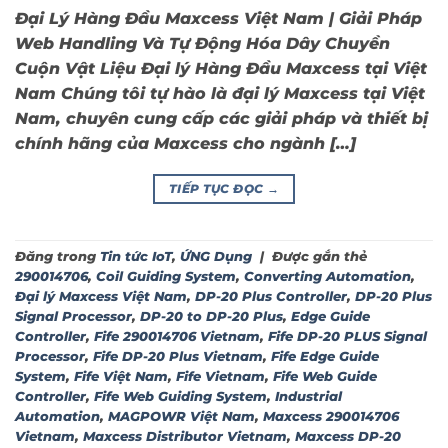
Đại Lý Hàng Đầu Maxcess Việt Nam | Giải Pháp
Web Handling Và Tự Động Hóa Dây Chuyền
Cuộn Vật Liệu Đại lý Hàng Đầu Maxcess tại Việt
Nam Chúng tôi tự hào là đại lý Maxcess tại Việt
Nam, chuyên cung cấp các giải pháp và thiết bị
chính hãng của Maxcess cho ngành […]
TIẾP TỤC ĐỌC
→
Đăng trong
Tin tức IoT
,
ỨNG Dụng
|
Được gắn thẻ
290014706
,
Coil Guiding System
,
Converting Automation
,
Đại lý Maxcess Việt Nam
,
DP-20 Plus Controller
,
DP-20 Plus
Signal Processor
,
DP-20 to DP-20 Plus
,
Edge Guide
Controller
,
Fife 290014706 Vietnam
,
Fife DP-20 PLUS Signal
Processor
,
Fife DP-20 Plus Vietnam
,
Fife Edge Guide
System
,
Fife Việt Nam
,
Fife Vietnam
,
Fife Web Guide
Controller
,
Fife Web Guiding System
,
Industrial
Automation
,
MAGPOWR Việt Nam
,
Maxcess 290014706
Vietnam
,
Maxcess Distributor Vietnam
,
Maxcess DP-20