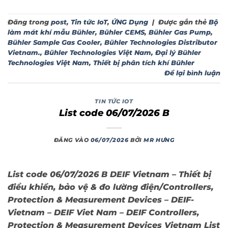
Đăng trong
post
,
Tin tức IoT
,
ỨNG Dụng
|
Được gắn thẻ
Bộ
làm mát khí mẫu Bühler
,
Bühler CEMS
,
Bühler Gas Pump
,
Bühler Sample Gas Cooler
,
Bühler Technologies Distributor
Vietnam.
,
Bühler Technologies Việt Nam
,
Đại lý Bühler
Technologies Việt Nam
,
Thiết bị phân tích khí Bühler
Để lại bình luận
TIN TỨC IOT
List code 06/07/2026 B
ĐĂNG VÀO
06/07/2026
BỞI
MR HƯNG
List code 06/07/2026 B DEIF Vietnam – Thiết bị
điều khiển, bảo vệ & đo lường điện/Controllers,
Protection & Measurement Devices – DEIF-
Vietnam – DEIF Viet Nam – DEIF Controllers,
Protection & Measurement Devices Vietnam List