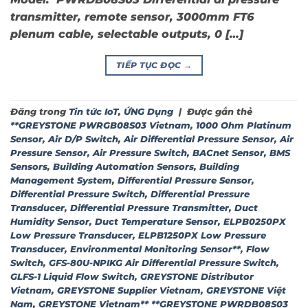
transmitter, remote sensor, 3000mm FT6
plenum cable, selectable outputs, 0 […]
TIẾP TỤC ĐỌC
→
Đăng trong
Tin tức IoT
,
ỨNG Dụng
|
Được gắn thẻ
**GREYSTONE PWRGB08S03 Vietnam
,
1000 Ohm Platinum
Sensor
,
Air D/P Switch
,
Air Differential Pressure Sensor
,
Air
Pressure Sensor
,
Air Pressure Switch
,
BACnet Sensor
,
BMS
Sensors
,
Building Automation Sensors
,
Building
Management System
,
Differential Pressure Sensor
,
Differential Pressure Switch
,
Differential Pressure
Transducer
,
Differential Pressure Transmitter
,
Duct
Humidity Sensor
,
Duct Temperature Sensor
,
ELPB0250PX
Low Pressure Transducer
,
ELPB1250PX Low Pressure
Transducer
,
Environmental Monitoring Sensor**
,
Flow
Switch
,
GFS-80U-NPIKG Air Differential Pressure Switch
,
GLFS-1 Liquid Flow Switch
,
GREYSTONE Distributor
Vietnam
,
GREYSTONE Supplier Vietnam
,
GREYSTONE Việt
Nam
,
GREYSTONE Vietnam** **GREYSTONE PWRDB08S03