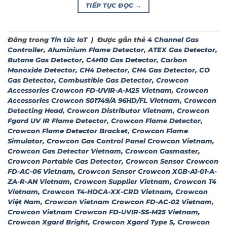
TIẾP TỤC ĐỌC
→
Đăng trong
Tin tức IoT
|
Được gắn thẻ
4 Channel Gas
Controller
,
Aluminium Flame Detector
,
ATEX Gas Detector
,
Butane Gas Detector
,
C4H10 Gas Detector
,
Carbon
Monoxide Detector
,
CH4 Detector
,
CH4 Gas Detector
,
CO
Gas Detector
,
Combustible Gas Detector
,
Crowcon
Accessories Crowcon FD-UVIR-A-M25 Vietnam
,
Crowcon
Accessories Crowcon S01749/A 96HD/FL Vietnam
,
Crowcon
Detecting Head
,
Crowcon Distributor Vietnam
,
Crowcon
Fgard UV IR Flame Detector
,
Crowcon Flame Detector
,
Crowcon Flame Detector Bracket
,
Crowcon Flame
Simulator
,
Crowcon Gas Control Panel Crowcon Vietnam
,
Crowcon Gas Detector Vietnam
,
Crowcon Gasmaster
,
Crowcon Portable Gas Detector
,
Crowcon Sensor Crowcon
FD-AC-06 Vietnam
,
Crowcon Sensor Crowcon XGB-A1-01-A-
ZA-R-AN Vietnam
,
Crowcon Supplier Vietnam
,
Crowcon T4
Vietnam
,
Crowcon T4-HOCA-XX-CRD Vietnam
,
Crowcon
Việt Nam
,
Crowcon Vietnam Crowcon FD-AC-02 Vietnam
,
Crowcon Vietnam Crowcon FD-UVIR-SS-M25 Vietnam
,
Crowcon Xgard Bright
,
Crowcon Xgard Type 5
,
Crowcon