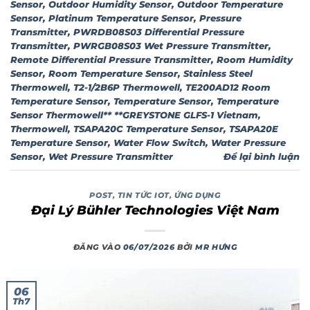
Sensor
,
Outdoor Humidity Sensor
,
Outdoor Temperature
Sensor
,
Platinum Temperature Sensor
,
Pressure
Transmitter
,
PWRDB08S03 Differential Pressure
Transmitter
,
PWRGB08S03 Wet Pressure Transmitter
,
Remote Differential Pressure Transmitter
,
Room Humidity
Sensor
,
Room Temperature Sensor
,
Stainless Steel
Thermowell
,
T2-1/2B6P Thermowell
,
TE200AD12 Room
Temperature Sensor
,
Temperature Sensor
,
Temperature
Sensor Thermowell** **GREYSTONE GLFS-1 Vietnam
,
Thermowell
,
TSAPA20C Temperature Sensor
,
TSAPA20E
Temperature Sensor
,
Water Flow Switch
,
Water Pressure
Sensor
,
Wet Pressure Transmitter
Để lại bình luận
POST
,
TIN TỨC IOT
,
ỨNG DỤNG
Đại Lý Bühler Technologies Việt Nam
ĐĂNG VÀO
06/07/2026
BỞI
MR HƯNG
06
Th7