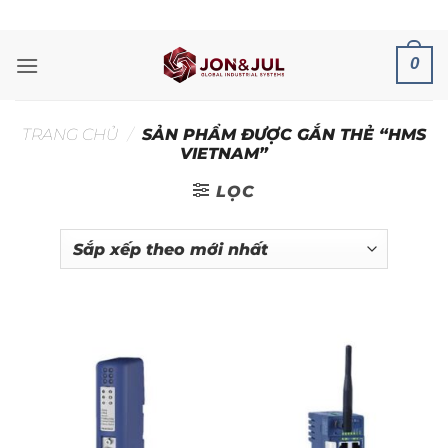
Bỏ
ADD ANYTHING HERE OR JUST REMOVE IT...
qua
nội
0
dung
TRANG CHỦ
/
SẢN PHẨM ĐƯỢC GẮN THẺ “HMS
VIETNAM”
LỌC