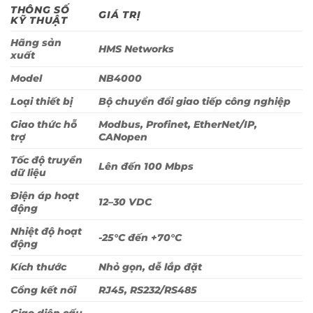
THÔNG SỐ
GIÁ TRỊ
KỸ THUẬT
Hãng sản
HMS Networks
xuất
Model
NB4000
Loại thiết bị
Bộ chuyển đổi giao tiếp công nghiệp
Giao thức hỗ
Modbus, Profinet, EtherNet/IP,
trợ
CANopen
Tốc độ truyền
Lên đến 100 Mbps
dữ liệu
Điện áp hoạt
12–30 VDC
động
Nhiệt độ hoạt
-25°C đến +70°C
động
Kích thước
Nhỏ gọn, dễ lắp đặt
Cổng kết nối
RJ45, RS232/RS485