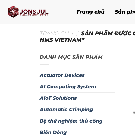
Bỏ
qua
Trang chủ
Sản p
nội
dung
TRANG CHỦ
/
SẢN PHẨM ĐƯỢC G
HMS VIETNAM”
DANH MỤC SẢN PHẨM
Actuator Devices
AI Computing System
AIoT Solutions
Automatic Crimping
Bệ thử nghiệm thủ công
Biến Dòng