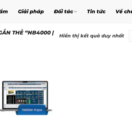
hẩm
Giải pháp
Đối tác
Tin tức
Về ch
ẮN THẺ “NB4000 |
Hiển thị kết quả duy nhất