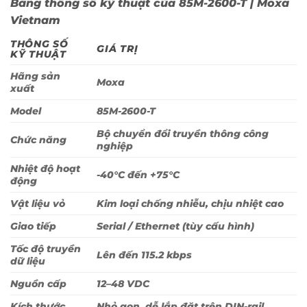
Bảng thông số kỹ thuật của 85M-2600-T | Moxa
Vietnam
THÔNG SỐ
GIÁ TRỊ
KỸ THUẬT
Hãng sản
Moxa
xuất
Model
85M-2600-T
Bộ chuyển đổi truyền thông công
Chức năng
nghiệp
Nhiệt độ hoạt
-40°C đến +75°C
động
Vật liệu vỏ
Kim loại chống nhiễu, chịu nhiệt cao
Giao tiếp
Serial / Ethernet (tùy cấu hình)
Tốc độ truyền
Lên đến 115.2 kbps
dữ liệu
Nguồn cấp
12–48 VDC
Kích thước
Nhỏ gọn, dễ lắp đặt trên DIN-rail