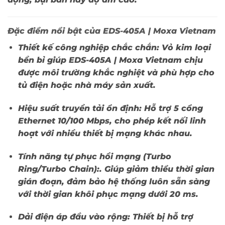
Đặc điểm nổi bật của EDS-405A | Moxa Vietnam
Thiết kế công nghiệp chắc chắn:
Vỏ kim loại
bền bỉ giúp
EDS-405A | Moxa Vietnam
chịu
được môi trường khắc nghiệt và phù hợp cho
tủ điện hoặc nhà máy sản xuất.
Hiệu suất truyền tải ổn định:
Hỗ trợ 5 cổng
Ethernet 10/100 Mbps, cho phép kết nối linh
hoạt với nhiều thiết bị mạng khác nhau.
Tính năng tự phục hồi mạng (Turbo
Ring/Turbo Chain):.
Giúp giảm thiểu thời gian
gián đoạn, đảm bảo hệ thống luôn sẵn sàng
với thời gian khôi phục mạng dưới 20 ms.
Dải điện áp đầu vào rộng:
Thiết bị hỗ trợ