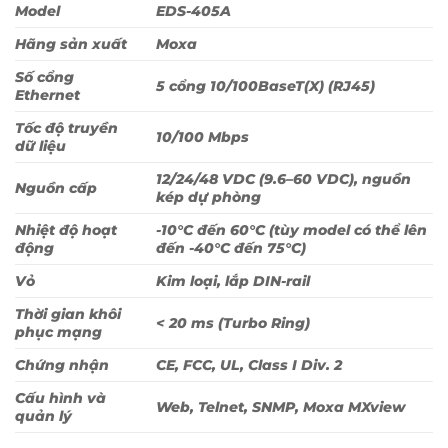
Model
EDS-405A
Hãng sản xuất
Moxa
Số cổng
5 cổng 10/100BaseT(X) (RJ45)
Ethernet
Tốc độ truyền
10/100 Mbps
dữ liệu
12/24/48 VDC (9.6–60 VDC), nguồn
Nguồn cấp
kép dự phòng
Nhiệt độ hoạt
-10°C đến 60°C (tùy model có thể lên
động
đến -40°C đến 75°C)
Vỏ
Kim loại, lắp DIN-rail
Thời gian khôi
< 20 ms (Turbo Ring)
phục mạng
Chứng nhận
CE, FCC, UL, Class I Div. 2
Cấu hình và
Web, Telnet, SNMP, Moxa MXview
quản lý