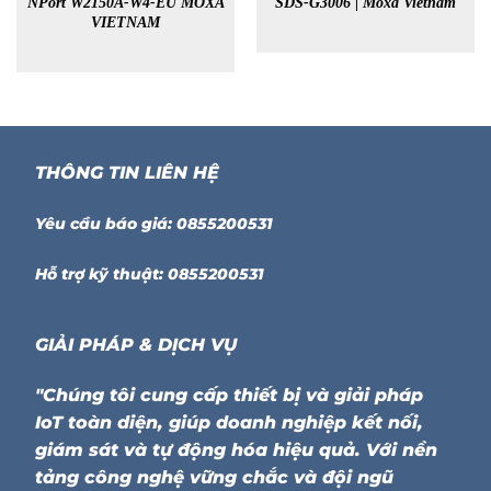
NPort W2150A-W4-EU MOXA
SDS-G3006 | Moxa Vietnam
VIETNAM
THÔNG TIN LIÊN HỆ
Yêu cầu báo giá: 0855200531
Hỗ trợ kỹ thuật: 0855200531
GIẢI PHÁP & DỊCH VỤ
"Chúng tôi cung cấp thiết bị và giải pháp
IoT toàn diện, giúp doanh nghiệp kết nối,
giám sát và tự động hóa hiệu quả. Với nền
tảng công nghệ vững chắc và đội ngũ