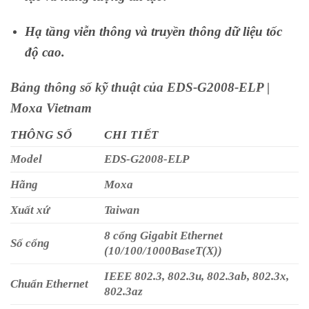
Hạ tầng viễn thông và truyền thông dữ liệu tốc
độ cao.
Bảng thông số kỹ thuật của EDS-G2008-ELP |
Moxa Vietnam
THÔNG SỐ
CHI TIẾT
Model
EDS-G2008-ELP
Hãng
Moxa
Xuất xứ
Taiwan
8 cổng Gigabit Ethernet
Số cổng
(10/100/1000BaseT(X))
IEEE 802.3, 802.3u, 802.3ab, 802.3x,
Chuẩn Ethernet
802.3az