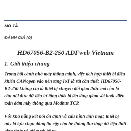
MÔ TẢ
ĐÁNH GIÁ (0)
HD67056-B2-250 ADFweb Vietnam
1. Giới thiệu chung
Trong bối cảnh nhà máy thông minh, việc tích hợp thiết bị điều
khiển CANopen vào nền tảng IoT là rất cần thiết. HD67056-
B2-250 không chỉ là thiết bị chuyển đổi giao thức mà còn là
cầu nối đưa dữ liệu từ tầng thiết bị lên tầng giám sát hoặc điện
toán đám mây thông qua Modbus TCP.
Với khả năng kết nối ổn định và cấu hình linh hoạt, thiết bị
này là lựa chọn đáng tin cậy cho hệ thống thu thập dữ liệu thời
gian thực và giám sát từ xa.