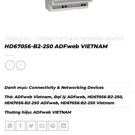
TRANG CHỦ
/
CONNECTIVITY & NETWORKING DEVICES
HD67056-B2-250 ADFweb VIETNAM
Danh mục:
Connectivity & Networking Devices
Thẻ:
ADFweb Vietnam
,
Đại lý ADFweb
,
HD67056-B2-250
,
HD67056-B2-250 ADFweb
,
HD67056-B2-250 Vietnam
Thương hiệu:
ADFweb VIETNAM