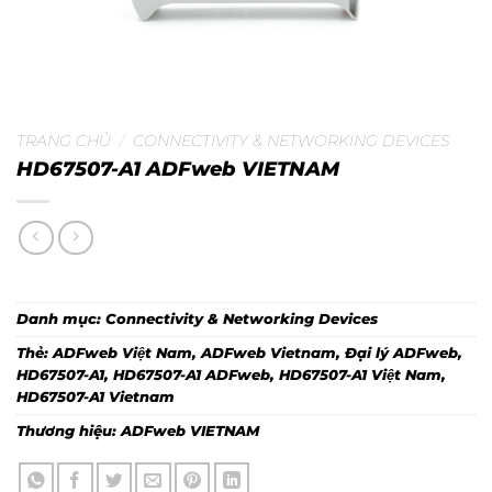
TRANG CHỦ
/
CONNECTIVITY & NETWORKING DEVICES
HD67507-A1 ADFweb VIETNAM
Danh mục:
Connectivity & Networking Devices
Thẻ:
ADFweb Việt Nam
,
ADFweb Vietnam
,
Đại lý ADFweb
,
HD67507-A1
,
HD67507-A1 ADFweb
,
HD67507-A1 Việt Nam
,
HD67507-A1 Vietnam
Thương hiệu:
ADFweb VIETNAM