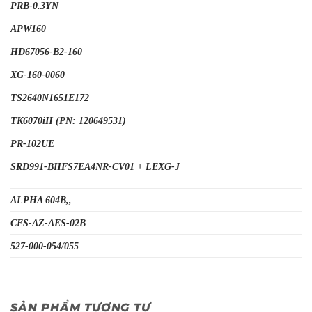
PRB-0.3YN
APW160
HD67056-B2-160
XG-160-0060
TS2640N1651E172
TK6070iH (PN: 120649531)
PR-102UE
SRD991-BHFS7EA4NR-CV01 + LEXG-J
ALPHA 604B,,
CES-AZ-AES-02B
527-000-054/055
SẢN PHẨM TƯƠNG TỰ