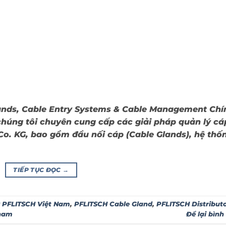
lands, Cable Entry Systems & Cable Management Chí
chúng tôi chuyên cung cấp các giải pháp quản lý cá
. KG, bao gồm đầu nối cáp (Cable Glands), hệ thố
TIẾP TỤC ĐỌC
→
ý PFLITSCH Việt Nam
,
PFLITSCH Cable Gland
,
PFLITSCH Distribut
tnam
Để lại bình