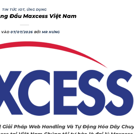
TIN TỨC IOT
,
ỨNG DỤNG
àng Đầu Maxcess Việt Nam
 VÀO
07/07/2026
BỞI
MR HƯNG
| Giải Pháp Web Handling Và Tự Động Hóa Dây Chu