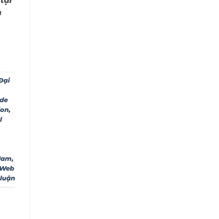
tại
h
Đại
ide
ion
,
l
 Nam
,
Web
 luận