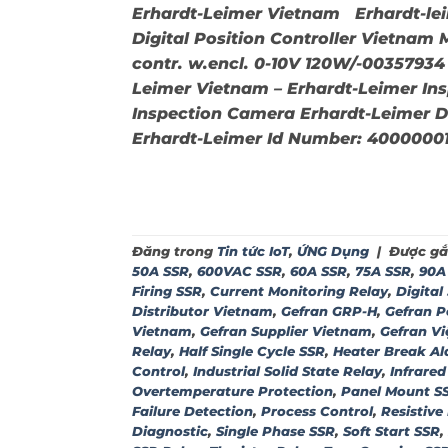
Erhardt-Leimer Vietnam Erhardt-lei
Digital Position Controller Vietnam 
contr. w.encl. 0-10V 120W/-00357934
Leimer Vietnam – Erhardt-Leimer In
Inspection Camera Erhardt-Leimer 
Erhardt-Leimer Id Number: 4000000
Đăng trong
Tin tức IoT
,
ỨNG Dụng
|
Được gắ
50A SSR
,
600VAC SSR
,
60A SSR
,
75A SSR
,
90A
Firing SSR
,
Current Monitoring Relay
,
Digital
Distributor Vietnam
,
Gefran GRP-H
,
Gefran P
Vietnam
,
Gefran Supplier Vietnam
,
Gefran V
Relay
,
Half Single Cycle SSR
,
Heater Break A
Control
,
Industrial Solid State Relay
,
Infrared
Overtemperature Protection
,
Panel Mount S
Failure Detection
,
Process Control
,
Resistive
Diagnostic
,
Single Phase SSR
,
Soft Start SSR
,