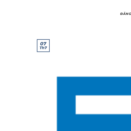
ĐĂNG
07
Th7