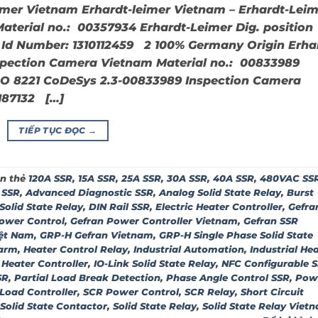
mer Vietnam Erhardt-leimer Vietnam – Erhardt-Leim
Material no.: 00357934 Erhardt-Leimer Dig. position
 Id Number: 1310112459 2 100% Germany Origin Erha
spection Camera Vietnam Material no.: 00833989
DO 8221 CoDeSys 2.3-00833989 Inspection Camera
187132 […]
TIẾP TỤC ĐỌC
→
n thẻ
120A SSR
,
15A SSR
,
25A SSR
,
30A SSR
,
40A SSR
,
480VAC SS
 SSR
,
Advanced Diagnostic SSR
,
Analog Solid State Relay
,
Burst
 Solid State Relay
,
DIN Rail SSR
,
Electric Heater Controller
,
Gefra
ower Control
,
Gefran Power Controller Vietnam
,
Gefran SSR
iệt Nam
,
GRP-H Gefran Vietnam
,
GRP-H Single Phase Solid State
larm
,
Heater Control Relay
,
Industrial Automation
,
Industrial He
 Heater Controller
,
IO-Link Solid State Relay
,
NFC Configurable 
SR
,
Partial Load Break Detection
,
Phase Angle Control SSR
,
Pow
 Load Controller
,
SCR Power Control
,
SCR Relay
,
Short Circuit
Solid State Contactor
,
Solid State Relay
,
Solid State Relay Viet