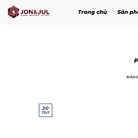
Bỏ
qua
Trang chủ
Sản p
nội
dung
P
ĐĂNG
20
Th7