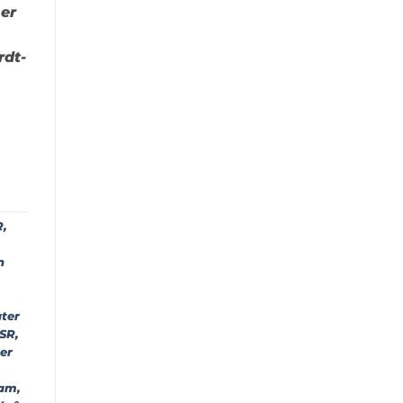
er
rdt-
R
,
n
ater
SSR
,
er
nam
,