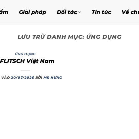
hẩm
Giải pháp
Đối tác
Tin tức
Về ch
LƯU TRỮ DANH MỤC:
ỨNG DỤNG
ỨNG DỤNG
FLITSCH Việt Nam
 VÀO
20/07/2026
BỞI
MR HƯNG