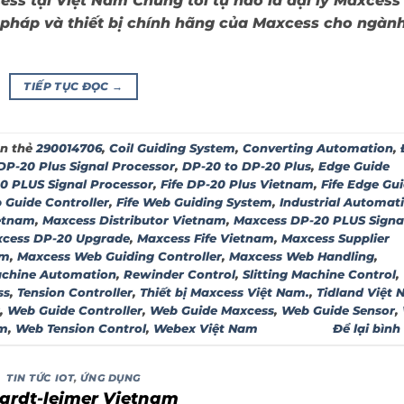
ss tại Việt Nam Chúng tôi tự hào là đại lý Maxcess 
 pháp và thiết bị chính hãng của Maxcess cho ngàn
TIẾP TỤC ĐỌC
→
n thẻ
290014706
,
Coil Guiding System
,
Converting Automation
,
DP-20 Plus Signal Processor
,
DP-20 to DP-20 Plus
,
Edge Guide
20 PLUS Signal Processor
,
Fife DP-20 Plus Vietnam
,
Fife Edge Gu
 Guide Controller
,
Fife Web Guiding System
,
Industrial Automat
etnam
,
Maxcess Distributor Vietnam
,
Maxcess DP-20 PLUS Signa
cess DP-20 Upgrade
,
Maxcess Fife Vietnam
,
Maxcess Supplier
am
,
Maxcess Web Guiding Controller
,
Maxcess Web Handling
,
achine Automation
,
Rewinder Control
,
Slitting Machine Control
,
ss
,
Tension Controller
,
Thiết bị Maxcess Việt Nam.
,
Tidland Việt
,
Web Guide Controller
,
Web Guide Maxcess
,
Web Guide Sensor
,
am
,
Web Tension Control
,
Webex Việt Nam
Để lại bình
TIN TỨC IOT
,
ỨNG DỤNG
ardt-leimer Vietnam