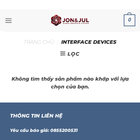
Bỏ
ADD ANYTHING HERE OR JUST REMOVE IT...
qua
nội
0
dung
TRANG CHỦ
/
INTERFACE DEVICES
LỌC
Không tìm thấy sản phẩm nào khớp với lựa
chọn của bạn.
THÔNG TIN LIÊN HỆ
Yêu cầu báo giá: 0855200531