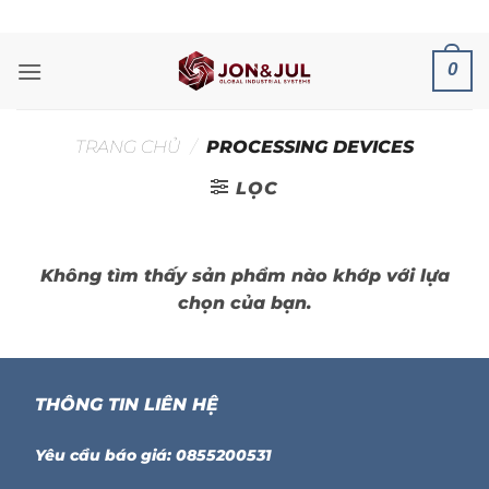
Bỏ
ADD ANYTHING HERE OR JUST REMOVE IT...
qua
nội
0
dung
TRANG CHỦ
/
PROCESSING DEVICES
LỌC
Không tìm thấy sản phẩm nào khớp với lựa
chọn của bạn.
THÔNG TIN LIÊN HỆ
Yêu cầu báo giá: 0855200531