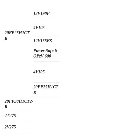
12V190F
4V105
20FP25H1CT-
R
12V155FS
Power Safe 6
OPzV 600
4V105
20FP25H1CT-
R
20FP38H1CT2-
R
2T275
2V275