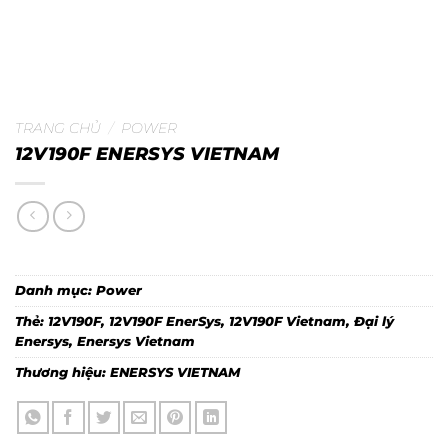
TRANG CHỦ
/
POWER
12V190F ENERSYS VIETNAM
Danh mục:
Power
Thẻ:
12V190F
,
12V190F EnerSys
,
12V190F Vietnam
,
Đại lý
Enersys
,
Enersys Vietnam
Thương hiệu:
ENERSYS VIETNAM