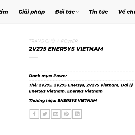
hẩm
Giải pháp
Đối tác
Tin tức
Về ch
TRANG CHỦ
/
POWER
2V275 ENERSYS VIETNAM
Danh mục:
Power
Thẻ:
2V275
,
2V275 Enersys
,
2V275 Vietnam
,
Đại lý
EnerSys Vietnam
,
Enersys Vietnam
Thương hiệu:
ENERSYS VIETNAM