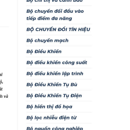
Bộ chỉ thị và cảnh báo
Bộ chuyển đổi đầu vào
tiếp điểm đa năng
BỘ CHUYỂN ĐỔI TÍN HIỆU
Bộ chuyển mạch
Bộ Điều Khiển
Bộ điều khiển công suất
Bộ điều khiển lập trình
hi
ộ,
Bộ Điều Khiển Tụ Bù
át
Bộ Điều Khiển Tụ Điện
nh và
Bộ hiển thị đồ họa
Bộ lọc nhiễu điện từ
Bộ nguồn công nghiệp