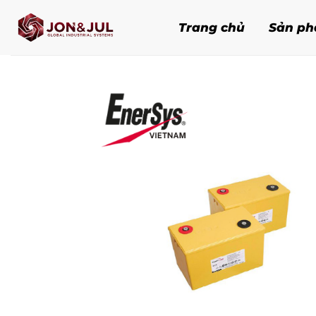
Bỏ
qua
Trang chủ
Sản p
nội
dung