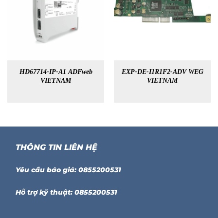
HD67714-IP-A1 ADFweb
EXP-DE-I1R1F2-ADV WEG
VIETNAM
VIETNAM
THÔNG TIN LIÊN HỆ
Yêu cầu báo giá: 0855200531
Hỗ trợ kỹ thuật: 0855200531