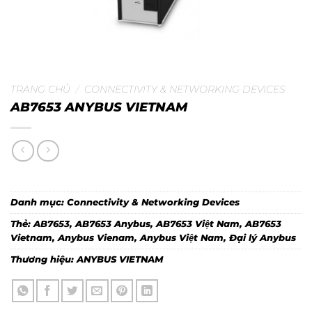
TRANG CHỦ
/
CONNECTIVITY & NETWORKING DEVICES
AB7653 ANYBUS VIETNAM
Danh mục:
Connectivity & Networking Devices
Thẻ:
AB7653
,
AB7653 Anybus
,
AB7653 Việt Nam
,
AB7653
Vietnam
,
Anybus Vienam
,
Anybus Việt Nam
,
Đại lý Anybus
Thương hiệu:
ANYBUS VIETNAM