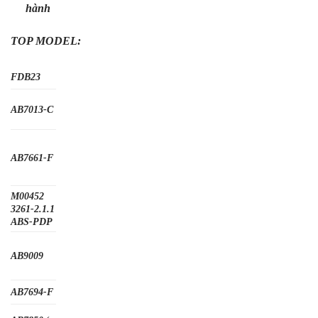
hành
TOP MODEL:
FDB23
AB7013-C
AB7661-F
M00452
3261-2.1.1
ABS-PDP
AB9009
AB7694-F