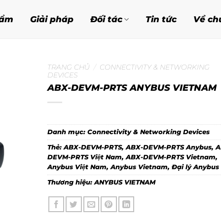
hẩm
Giải pháp
Đối tác
Tin tức
Về ch
TRANG CHỦ
/
CONNECTIVITY & NETWORKING
DEVICES
ABX-DEVM-PRTS ANYBUS VIETNAM
Danh mục:
Connectivity & Networking Devices
Thẻ:
ABX-DEVM-PRTS
,
ABX-DEVM-PRTS Anybus
,
A
DEVM-PRTS Việt Nam
,
ABX-DEVM-PRTS Vietnam
,
Anybus Việt Nam
,
Anybus Vietnam
,
Đại lý Anybus
Thương hiệu:
ANYBUS VIETNAM