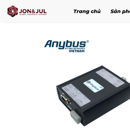
Bỏ
qua
Trang chủ
Sản p
nội
dung