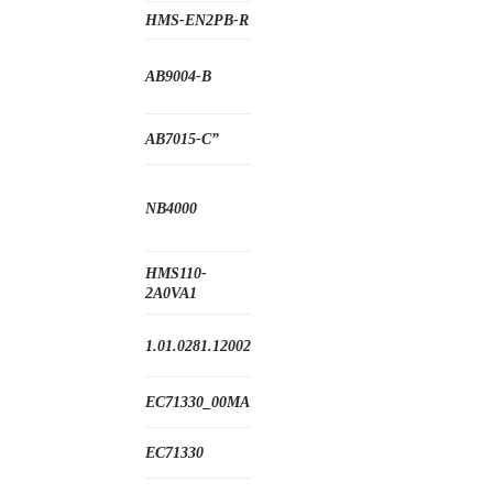
HMS-EN2PB-R
AB9004-B
AB7015-C”
NB4000
HMS110-
2A0VA1
1.01.0281.12002
EC71330_00MA
EC71330