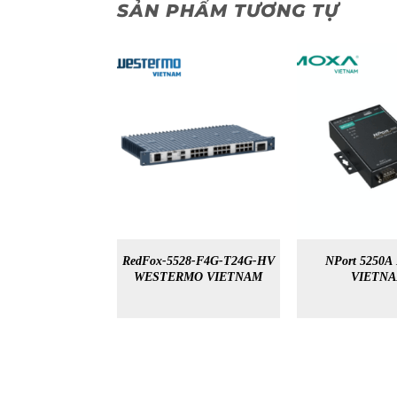
SẢN PHẨM TƯƠNG TỰ
RedFox-5528-F4G-T24G-HV
NPort 5250
WESTERMO VIETNAM
VIETN