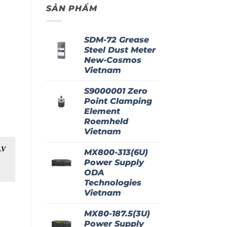
SẢN PHẨM
SDM-72 Grease
Steel Dust Meter
New-Cosmos
Vietnam
S9000001 Zero
Point Clamping
Element
Roemheld
Vietnam
LV
HD67056-B2-40 ADFwed
EXP-PDP-ADV WEG
MX800-313(6U)
VIETNAM
VIETNAM
Power Supply
ODA
Technologies
Vietnam
MX80-187.5(3U)
Power Supply