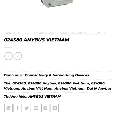
TRANG CHỦ
/
CONNECTIVITY & NETWORKING DEVICES
024380 ANYBUS VIETNAM
Danh mục:
Connectivity & Networking Devices
Thẻ:
024380
,
024380 Anybus
,
024380 Việt Nam
,
024380
Vietnam
,
Anybus Việt Nam
,
Anybus Vietnam
,
Đại lý Anybus
Thương hiệu:
ANYBUS VIETNAM