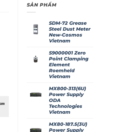
SẢN PHẨM
SDM-72 Grease
Steel Dust Meter
New-Cosmos
Vietnam
S9000001 Zero
Point Clamping
Element
Roemheld
Vietnam
MX800-313(6U)
Power Supply
ODA
nam
NPort 5232 Moxa Vietnam
IMC-101-M-ST Moxa Vietnam
Technologies
Vietnam
MX80-187.5(3U)
Power Supply