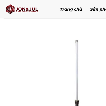
Bỏ
qua
Trang chủ
Sản p
nội
dung