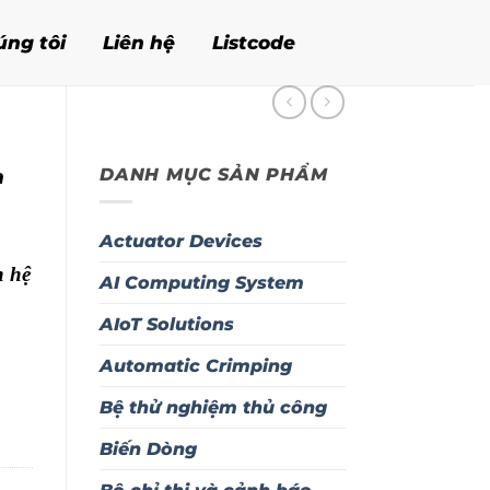
úng tôi
Liên hệ
Listcode
DANH MỤC SẢN PHẨM
m
Actuator Devices
n hệ
AI Computing System
AIoT Solutions
Automatic Crimping
Bệ thử nghiệm thủ công
Biến Dòng