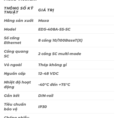
THÔNG SỐ KỸ
GIÁ TRỊ
THUẬT
Hãng sản xuất
Moxa
Model
EDS-408A-SS-SC
Số cổng
8 cổng 10/100BaseT(X)
Ethernet
Cổng quang
2 cổng SC multi-mode
SC
Vỏ ngoài
Thép không gỉ
Nguồn cấp
12–48 VDC
Nhiệt độ hoạt
-40°C đến +75°C
động
Gắn kết
DIN-rail
Tiêu chuẩn
IP30
bảo vệ
Chống nhiễu