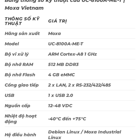
Bảng thông số kỹ thuật của UC-8100A-ME-T |
Moxa Vietnam
THÔNG SỐ KỸ
GIÁ TRỊ
THUẬT
Hãng sản xuất
Moxa
Model
UC-8100A-ME-T
Bộ vi xử lý
ARM Cortex-A8 1 GHz
Bộ nhớ RAM
512 MB DDR3
Bộ nhớ Flash
4 GB eMMC
Cổng giao tiếp
2 x LAN, 2 x RS-232/422/485
USB
1 x USB 2.0
Nguồn cấp
12–48 VDC
Nhiệt độ hoạt
-40°C đến +75°C
động
Debian Linux / Moxa Industrial
Hệ điều hành
Linux