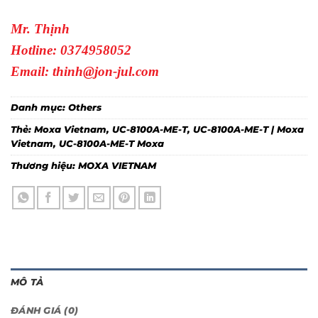
Mr. Thịnh
Hotline: 0374958052
Email: thinh@jon-jul.com
Danh mục:
Others
Thẻ:
Moxa Vietnam
,
UC-8100A-ME-T
,
UC-8100A-ME-T | Moxa
Vietnam
,
UC-8100A-ME-T Moxa
Thương hiệu:
MOXA VIETNAM
MÔ TẢ
ĐÁNH GIÁ (0)