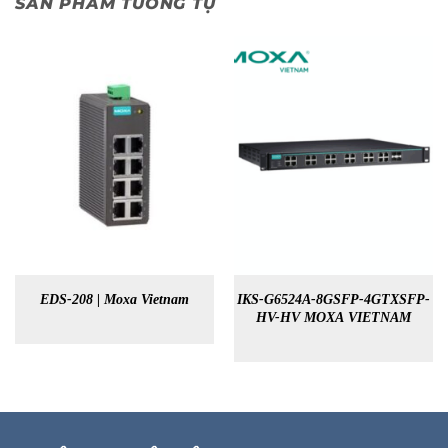
SẢN PHẨM TƯƠNG TỰ
EDS-208 | Moxa Vietnam
IKS-G6524A-8GSFP-4GTXSFP-
HV-HV MOXA VIETNAM