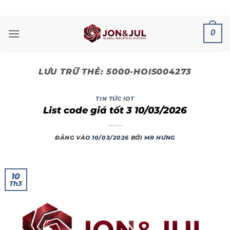
Bỏ
ADD ANYTHING HERE OR JUST REMOVE IT...
qua
nội
0
dung
LƯU TRỮ THẺ:
5000-HOIS004273
TIN TỨC IOT
List code giá tốt 3 10/03/2026
ĐĂNG VÀO
10/03/2026
BỞI
MR HƯNG
10
Th3