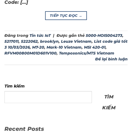
Code: […]
TIẾP TỤC ĐỌC
→
Đăng trong
Tin tức IoT
|
Được gắn thẻ
5000-HOIS004273
,
5217011
,
5222062
,
brooklyn
,
Leuze Vietnam
,
List code giá tốt
3 10/03/2026
,
M7-20
,
Mark-10 Vietnam
,
MSI 420-01
,
RFVM00800M01D601V100
,
Temposonics/MTS Vietnam
Để lại bình luận
Tìm kiếm
TÌM
KIẾM
Recent Posts