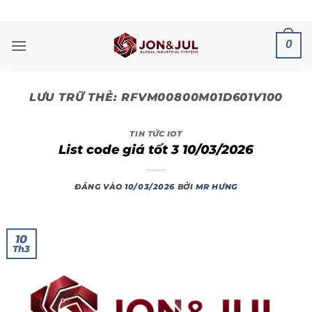
Bỏ
ADD ANYTHING HERE OR JUST REMOVE IT...
qua
nội
0
dung
LƯU TRỮ THẺ:
RFVM00800M01D601V100
TIN TỨC IOT
List code giá tốt 3 10/03/2026
ĐĂNG VÀO
10/03/2026
BỞI
MR HƯNG
10
Th3