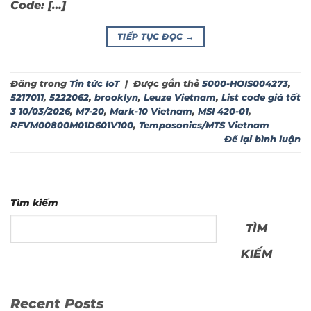
Code: […]
TIẾP TỤC ĐỌC
→
Đăng trong
Tin tức IoT
|
Được gắn thẻ
5000-HOIS004273
,
5217011
,
5222062
,
brooklyn
,
Leuze Vietnam
,
List code giá tốt
3 10/03/2026
,
M7-20
,
Mark-10 Vietnam
,
MSI 420-01
,
RFVM00800M01D601V100
,
Temposonics/MTS Vietnam
Để lại bình luận
Tìm kiếm
TÌM
KIẾM
Recent Posts